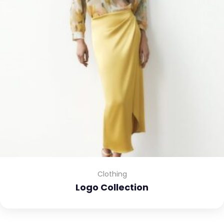
Clothing
Logo Collection