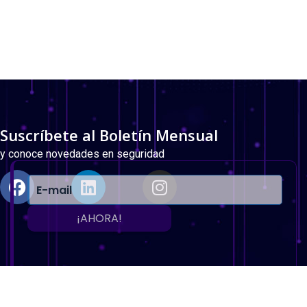
Suscríbete al Boletín Mensual
y conoce novedades en seguridad
¡AHORA!