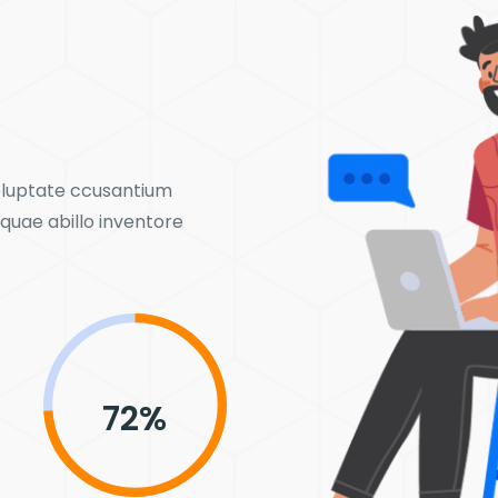
voluptate ccusantium
uae abillo inventore
93
%