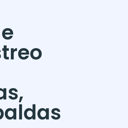
de
treo
as,
paldas