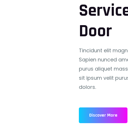
Servic
Door
Tincidunt elit magni
Sapien nunced amet 
purus aliquet massa
sit ipsum velit puru
dolors.
Discover More