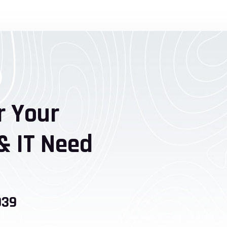
r Your
& IT Need
039