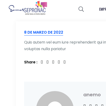
EMP
VAL
RESP
8 DE MARZO DE 2022
Quis autem vel eum iure reprehenderit qui in
voluptas nulla pariatur
Share :
anemo